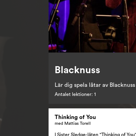
Blacknuss
Lär dig spela låtar av Blacknuss 
Antalet lektioner:
1
Thinking of You
med Mattias Torell
I Sister Sledge-låten "Thinking of You"