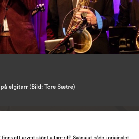
på elgitarr (Bild: Tore Sætre)
 finns ett grymt skönt gitarr-riff! Svängigt både i originalet