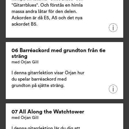
"Gitarrblues". Och förstås en himla
massa andra låtar för den delen.
Ackorden är då E5, A5 och det nya
ackordet B5.
06 Barréackord med grundton från 6e
sträng
med Örjan Gill
I denna gitarrlektion visar Örjan hur
du spelar barréackord med
grundton på sjätte sträng.
07 All Along the Watchtower
med Örjan Gill
I denna gitarrlektion lär du dig att