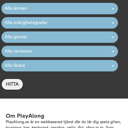
HITTA
Om PlayAlong
PlayAlong.se är en webbaserad tjänst där du lär dig spela gitarr,
trummor, bas, keyboard, saxofon, cello, fiol, sång m.m. Som